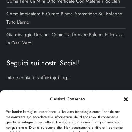
Come Fare Un Mini Orto Verticale Con Materiali Riciclati
Come Impiantare E Curare Piante Aromatiche Sul Balcone
Tutto L’anno
Giardinaggio Urbano: Come Trasformare Balconi E Terrazzi
In Oasi Verdi
Seguici sui nostri Social!
info e contatti:
staff@dojoblog.it
dojogarden.it è un progetto facente parte del network
Gestisci Consenso
dojoblog.it di proprietà della
ReadMore ADV
con sede
legale in Via delle Sirene 34 - Roma - P.iva:
Per fornire le migliori esperienze, utilizziamo tecnologie come i cookie per
IT13402731007
memorizzare e/o accedere alle informazioni del dispositivo. Il consenso a
queste tecnologie ci permetterà di elaborare dati come il comportamento di
navigazione o ID unici su questo sito. Non acconsentire o ritirare il consenso
Sitemap
-
Privacy Policy
-
Cookie Policy