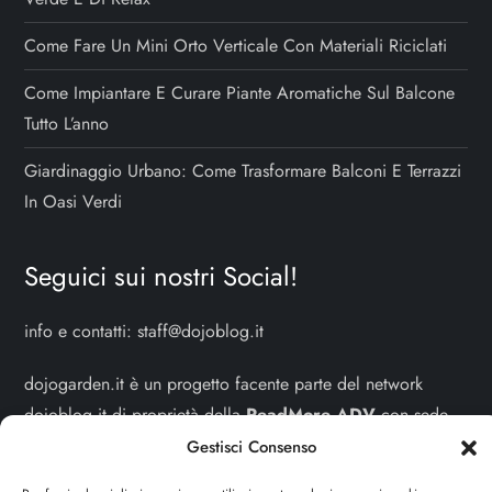
Come Fare Un Mini Orto Verticale Con Materiali Riciclati
Come Impiantare E Curare Piante Aromatiche Sul Balcone
Tutto L’anno
Giardinaggio Urbano: Come Trasformare Balconi E Terrazzi
In Oasi Verdi
Seguici sui nostri Social!
info e contatti:
staff@dojoblog.it
dojogarden.it è un progetto facente parte del network
dojoblog.it di proprietà della
ReadMore ADV
con sede
legale in Via delle Sirene 34 - Roma - P.iva:
Gestisci Consenso
IT13402731007