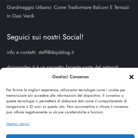
Giardinaggio Urbano: Come Trasformare Balconi E Terrazzi
In Oasi Verdi
Seguici sui nostri Social!
info e contatti:
staff@dojoblog.it
dojogarden.it è un progetto facente parte del network
dojoblog.it di proprietà della
ReadMore ADV
con sede
Gestisci Consenso
legale in Via delle Sirene 34 - Roma - P.iva:
Per fornire le migliori esperienze, utilizziamo tecnologie come i cookie per
IT13402731007
memorizzare e/o accedere alle informazioni del dispositivo. Il consenso a
queste tecnologie ci permetterà di elaborare dati come il comportamento di
navigazione o ID unici su questo sito. Non acconsentire o ritirare il consenso
Sitemap
-
Privacy Policy
-
Cookie Policy
può influire negativamente su alcune caratteristiche e funzioni.
Cerca
Gestisci servizi
Cerca