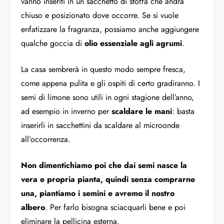
vanno inseriti in un sacchetto di stoffa che andrà
chiuso e posizionato dove occorre. Se si vuole
enfatizzare la fragranza, possiamo anche aggiungere
qualche goccia di
olio essenziale agli agrumi
.
La casa sembrerà in questo modo sempre fresca,
come appena pulita e gli ospiti di certo gradiranno. I
semi di limone sono utili in ogni stagione dell’anno,
ad esempio in inverno per
scaldare le mani
: basta
inserirli in sacchettini da scaldare al microonde
all’occorrenza.
Non dimentichiamo poi che dai semi nasce la
vera e propria pianta, quindi senza comprarne
una, piantiamo i semini e avremo il nostro
albero
. Per farlo bisogna sciacquarli bene e poi
eliminare la pellicina esterna.