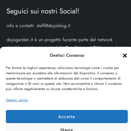
Seguici sui nostri Social!
info e contatti:
staff@dojoblog.it
dojogarden.it è un progetto facente parte del network
dojoblog.it di proprietà della
ReadMore ADV
con sede
Gestisci Consenso
legale in Via delle Sirene 34 - Roma - P.iva:
IT13402731007
Per fornire le migliori esperienze, utilizziamo tecnologie come i cookie per
memorizzare e/o accedere alle informazioni del dispositivo. Il consenso a
Sitemap
-
Privacy Policy
-
Cookie Policy
queste tecnologie ci permetterà di elaborare dati come il comportamento di
navigazione o ID unici su questo sito. Non acconsentire o ritirare il consenso
può influire negativamente su alcune caratteristiche e funzioni.
Cerca
Gestisci servizi
Cerca
Accetta
Nega