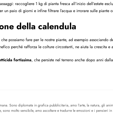
aggi: raccogliere 1 kg di pianta fresca all’inizio dell’estate escl
 un paio di giorni e infine filtrare l’acqua e irrorare sulle piante 
zione della calendula
se che possiamo fare per le nostre piante, ad esempio associando d
nefico perché rafforza le colture circostanti, ne aiuta la crescita e a
tticida fortissima
, che persiste nel terreno anche dopo anni dalla
mana. Sono diplomata in grafica pubblicitaria, amo l’arte, la natura, gli anima
e, sono molto sensibile, amo ascoltare e tradurre le emozioni e i pensieri in