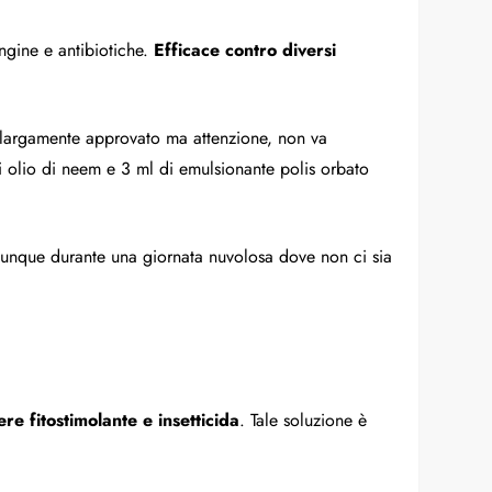
ungine e antibiotiche.
Efficace contro
diversi
è largamente approvato ma attenzione, non va
 di olio di neem e 3 ml di emulsionante polis orbato
omunque durante una giornata nuvolosa dove non ci sia
e
ere fitostimolante e insetticida
. Tale soluzione è