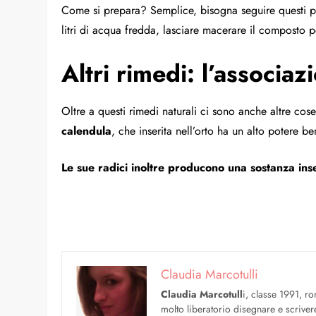
Come si prepara? Semplice, bisogna seguire questi pass
litri di acqua fredda, lasciare macerare il composto per
Altri rimedi: l’associa
Oltre a questi rimedi naturali ci sono anche altre co
calendula
, che inserita nell’orto ha un alto potere be
Le sue radici inoltre producono una sostanza inse
Claudia Marcotulli
Claudia Marcotull
i, classe 1991, ro
molto liberatorio disegnare e scriver